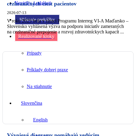
Novinky a udalosti
cezhraničných ciest pacientov
2026-07-13
Hlásenie prekážky
V roku 2025 bola v rámci Programu Interreg VI-A Maďarsko –
Slovensko vyhlásená výzva na podporu iniciatív zameraných
na cezhraničné prepojenie a rozvoj zdravotníckych kapacít ...
Realizované kroky
Prípady
Príklady dobrej praxe
Na stiahnutie
Slovenčina
English
Vývojové diagramy pomáhajú vedúcim