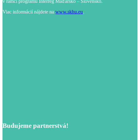
v rámci programu Interreg Maďarsko – Slovensko.
Viac informácií nájdete na
www.skhu.eu
.
Budujeme partnerstvá!