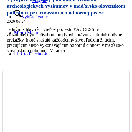
Magyar
archeologických výskumov v maďarsko-slovenskom
pohraničí pri uznávaní ich odbornej praxe
Vyhľadávanie
2026-06-24
Jedným z hlavných cieľov projektu #ACCESS je
Menu
Menu
zrozumiteľným spôsobom predstaviť právne a administratívne
prekážky, ktoré sťažujú každodenný život ľuďom žijúcim,
pracujúcim alebo vykonávajúcim odbornú činnosť v maďarsko-
slovenskom pohraničí. V rámci ...
Link to Facebook