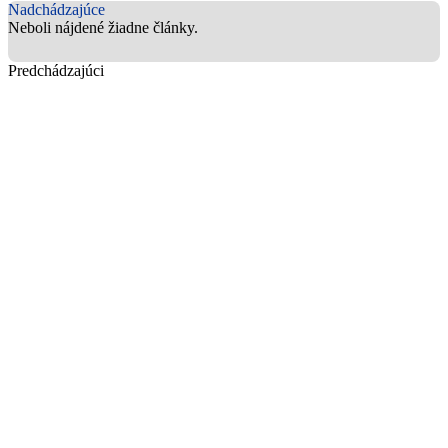
Nadchádzajúce
Neboli nájdené žiadne články.
Predchádzajúci
Za kulisami: správa o poslednom stretnutí
partnerov projektu #ACCESS