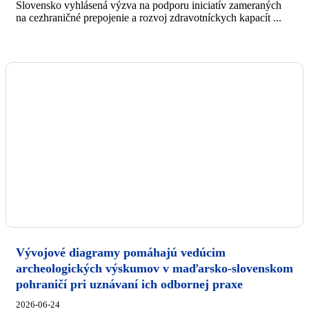
Slovensko vyhlásená výzva na podporu iniciatív zameraných
na cezhraničné prepojenie a rozvoj zdravotníckych kapacít ...
Vývojové diagramy pomáhajú vedúcim
archeologických výskumov v maďarsko-slovenskom
pohraničí pri uznávaní ich odbornej praxe
2026-06-24