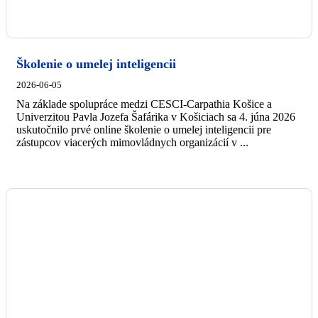
Školenie o umelej inteligencii
2026-06-05
Na základe spolupráce medzi CESCI-Carpathia Košice a
Univerzitou Pavla Jozefa Šafárika v Košiciach sa 4. júna 2026
uskutočnilo prvé online školenie o umelej inteligencii pre
zástupcov viacerých mimovládnych organizácií v ...