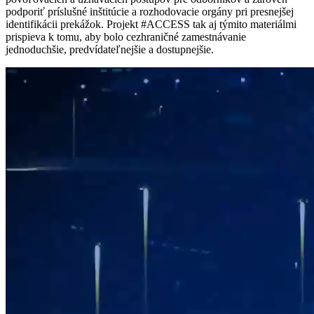
podporiť príslušné inštitúcie a rozhodovacie orgány pri presnejšej
identifikácii prekážok. Projekt #ACCESS tak aj týmito materiálmi
prispieva k tomu, aby bolo cezhraničné zamestnávanie
jednoduchšie, predvídateľnejšie a dostupnejšie.