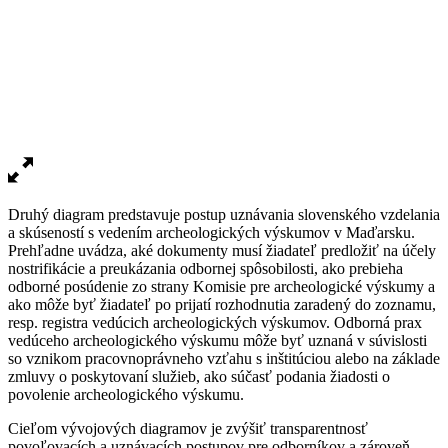
Druhý diagram predstavuje postup uznávania slovenského vzdelania
a skúseností s vedením archeologických výskumov v Maďarsku.
Prehľadne uvádza, aké dokumenty musí žiadateľ predložiť na účely
nostrifikácie a preukázania odbornej spôsobilosti, ako prebieha
odborné posúdenie zo strany Komisie pre archeologické výskumy a
ako môže byť žiadateľ po prijatí rozhodnutia zaradený do zoznamu,
resp. registra vedúcich archeologických výskumov. Odborná prax
vedúceho archeologického výskumu môže byť uznaná v súvislosti
so vznikom pracovnoprávneho vzťahu s inštitúciou alebo na základe
zmluvy o poskytovaní služieb, ako súčasť podania žiadosti o
povolenie archeologického výskumu.
Cieľom vývojových diagramov je zvýšiť transparentnosť
povoľovacích a uznávacích postupov pre odborníkov a zároveň