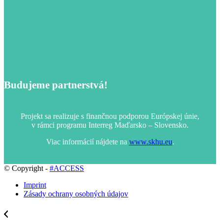
Budujeme partnerstvá!
Projekt sa realizuje s finančnou podporou Európskej únie,
v rámci programu Interreg Maďarsko – Slovensko.
Viac informácií nájdete na
www.skhu.eu
.
© Copyright -
#ACCESS
Imprint
Zásady ochrany osobných údajov
Projekt #ACCESS pokračuje v práci v piatich kľúčových oblastiach