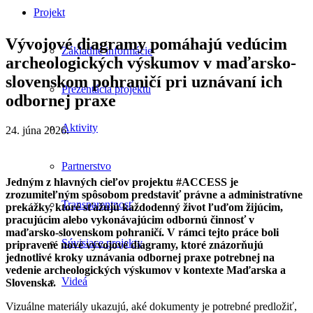
Projekt
Vývojové diagramy pomáhajú vedúcim
Základné informácie
archeologických výskumov v maďarsko-
slovenskom pohraničí pri uznávaní ich
Prezentácia projektu
odbornej praxe
Aktivity
24. júna 2026.
Partnerstvo
Jedným z hlavných cieľov projektu #ACCESS je
zrozumiteľným spôsobom predstaviť právne a administratívne
Transparentnosť
prekážky, ktoré sťažujú každodenný život ľuďom žijúcim,
pracujúcim alebo vykonávajúcim odbornú činnosť v
maďarsko-slovenskom pohraničí. V rámci tejto práce boli
Súvisiace projekty
pripravené nové vývojové diagramy, ktoré znázorňujú
jednotlivé kroky uznávania odbornej praxe potrebnej na
vedenie archeologických výskumov v kontexte Maďarska a
Videá
Slovenska.
Vizuálne materiály ukazujú, aké dokumenty je potrebné predložiť,