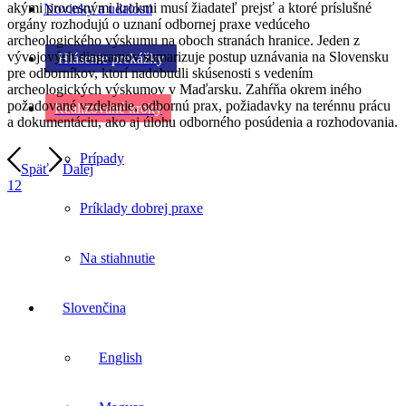
akými procesnými krokmi musí žiadateľ prejsť a ktoré príslušné
Novinky a udalosti
orgány rozhodujú o uznaní odbornej praxe vedúceho
archeologického výskumu na oboch stranách hranice. Jeden z
vývojových diagramov sumarizuje postup uznávania na Slovensku
Hlásenie prekážky
pre odborníkov, ktorí nadobudli skúsenosti s vedením
archeologických výskumov v Maďarsku. Zahŕňa okrem iného
požadované vzdelanie, odbornú prax, požiadavky na terénnu prácu
Realizované kroky
a dokumentáciu, ako aj úlohu odborného posúdenia a rozhodovania.
Prípady
Späť
Ďalej
1
2
Príklady dobrej praxe
Na stiahnutie
Slovenčina
English