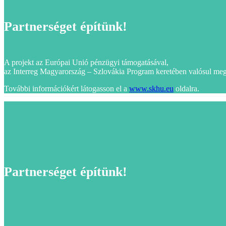
Partnerséget építünk!
A projekt az Európai Unió pénzügyi támogatásával,
az Interreg Magyarország – Szlovákia Program keretében valósul meg
További információkért látogasson el a
www.skhu.eu
oldalra.
Partnerséget építünk!