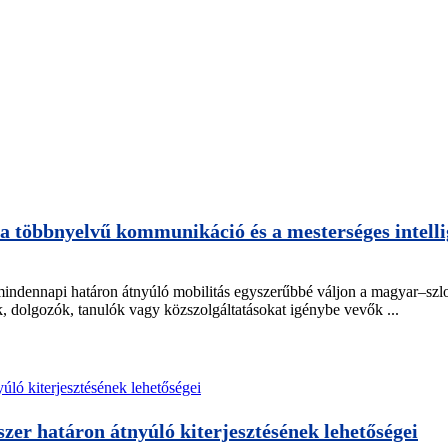
a többnyelvű kommunikáció és a mesterséges intellig
 mindennapi határon átnyúló mobilitás egyszerűbbé váljon a magyar–sz
k, dolgozók, tanulók vagy közszolgáltatásokat igénybe vevők ...
szer határon átnyúló kiterjesztésének lehetőségei