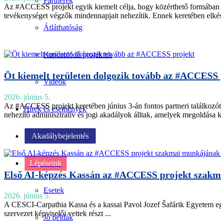
Partnerek
Az #ACCESS projekt egyik kiemelt célja, hogy közérthető formában m
tevékenységet végzők mindennapjait nehezítik. Ennek keretében elkész
Átláthatóság
Kapcsolódó projektek
Öt kiemelt területen dolgozik tovább az #ACCESS 
Videók
2026. június 5.
Az #ACCESS projekt keretében június 3-án fontos partneri találkozót 
Hírek és események
nehezítő adminisztratív és jogi akadályok álltak, amelyek megoldása
Akadálybejelentés
Lépéseink
Első AI-képzés Kassán az #ACCESS projekt szak
Esetek
2026. június 5.
A CESCI-Carpathia Kassa és a kassai Pavol Jozef Šafárik Egyetem egy
szervezet képviselői vettek részt ...
Jó példák