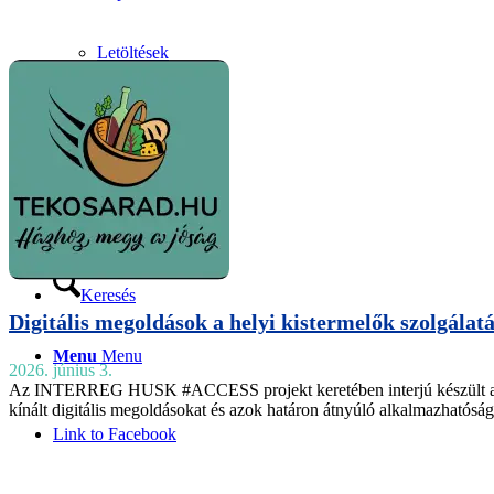
Letöltések
Magyar
English
Slovenčina
Keresés
Digitális megoldások a helyi kistermelők szolgálat
Menu
Menu
2026. június 3.
Az INTERREG HUSK #ACCESS projekt keretében interjú készült a T
kínált digitális megoldásokat és azok határon átnyúló alkalmazhatós
Link to Facebook