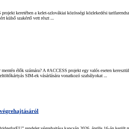
rojekt keretében a kelet-szlovákiai közösségi közlekedési tarifarendsz
külső szakértő vett részt ...
r mentén élők számára? A #ACCESS projekt egy valós eseten keresztül
eltöltőkártyás SIM-ek vásárlására vonatkozó szabályokat ...
végrehajtásáról
BridgeforEU” rendelet végrehajtása kapcsán 2026. április 16-án került 