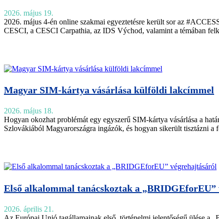
2026. május 19.
2026. május 4-én online szakmai egyeztetésre került sor az #ACCESS p
CESCI, a CESCI Carpathia, az IDS Východ, valamint a témában felkért 
Magyar SIM-kártya vásárlása külföldi lakcímmel
2026. május 18.
Hogyan okozhat problémát egy egyszerű SIM-kártya vásárlása a hatá
Szlovákiából Magyarországra ingázók, és hogyan sikerült tisztázni a f
Első alkalommal tanácskoztak a „BRIDGEforEU” 
2026. április 21.
Az Európai Unió tagállamainak első, történelmi jelentőségű ülése a „