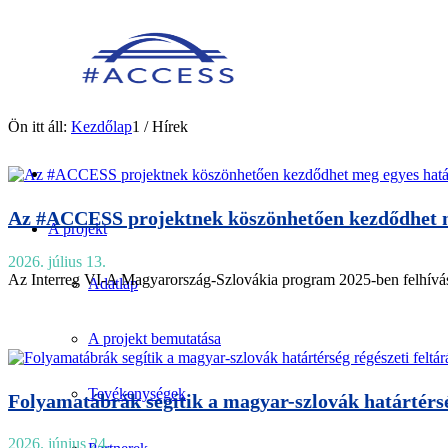
Ön itt áll:
Kezdőlap
1
/
Hírek
Az #ACCESS projektnek köszönhetően kezdődhet me
A projekt
2026. július 13.
Az Interreg VI-A Magyarország-Szlovákia program 2025-ben felhívást j
Adatlap
A projekt bemutatása
Tevékenységek
Folyamatábrák segítik a magyar-szlovák határtérsé
2026. június 24.