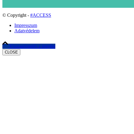
© Copyright -
#ACCESS
Impresszum
Adatvédelem
Visszagörgetés a tetejére
CLOSE