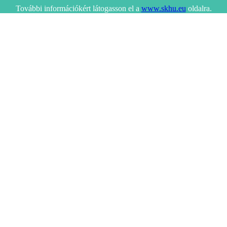
További információkért látogasson el a
www.skhu.eu
oldalra.