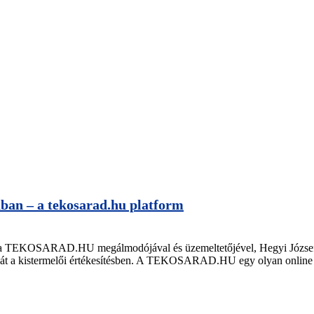
ában – a tekosarad.hu platform
EKOSARAD.HU megálmodójával és üzemeltetőjével, Hegyi József Bal
ágát a kistermelői értékesítésben. A TEKOSARAD.HU egy olyan online p