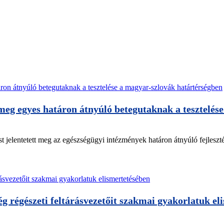
g egyes határon átnyúló betegutaknak a tesztelése
elentetett meg az egészségügyi intézmények határon átnyúló fejlesztés
g régészeti feltárásvezetőit szakmai gyakorlatuk el