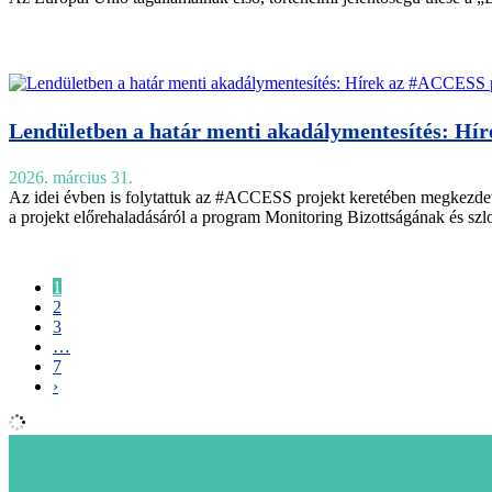
Lendületben a határ menti akadálymentesítés: Hí
2026. március 31.
Az idei évben is folytattuk az #ACCESS projekt keretében megkezdett
a projekt előrehaladásáról a program Monitoring Bizottságának és szl
1
2
3
…
7
›