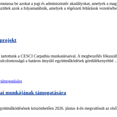
utassa be azokat a jogi és adminisztratív akadályokat, amelyek a mag
ültek azok a folyamatábrák, amelyek a régészeti feltárások vezetéséhez
projekt
tartottunk a CESCI Carpathia munkatársaival. A megbeszélés fókuszában
 kulcsfontosságú a határon átnyúló együttműködések gördülékenyebbé ..
mai munkájának támogatására
üttműködésének köszönhetően 2026. június 4-én megvalósult az első on