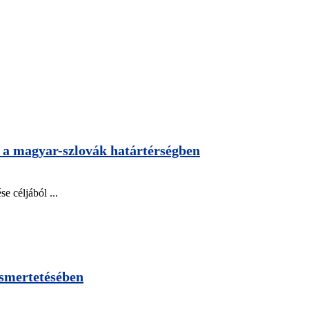
 a magyar-szlovák határtérségben
e céljából ...
ismertetésében