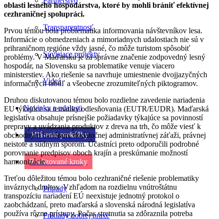
Partnerstvo
oblasti lesného hospodárstva, ktoré by mohli brániť efektívnej
cezhraničnej spolupráci.
Transparentnosť
Prvou témou bola problematika informovania návštevníkov lesa.
Informácie o obmedzeniach a mimoriadnych udalostiach nie sú v
prihraničnom regióne vždy jasné, čo môže turistom spôsobiť
Súvisiace projekty
problémy. V Maďarsku je za správne značenie zodpovedný lesný
hospodár, na Slovensku sa problematike venuje viacero
ministerstiev. Ako riešenie sa navrhuje umiestnenie dvojjazyčných
Videá
informačných tabúľ a všeobecne zrozumiteľných piktogramov.
Druhou diskutovanou témou bolo rozdielne zavedenie nariadenia
Novinky a udalosti
EU týkajúce sa tematiky odlesňovania (EUTR/EUDR). Maďarská
legislatíva obsahuje prísnejšie požiadavky týkajúce sa povinností
prepravy a uvádzania produktov z dreva na trh, čo môže viesť k
Hlásenie prekážky
obchodným bariéram, dodatočnej administratívnej záťaži, právnej
neistote a súdnym sporom. Účastníci preto odporučili podrobné
porovnanie predpisov oboch krajín a preskúmanie možností
harmonizácie.
Realizované kroky
Treťou dôležitou témou bolo cezhraničné riešenie problematiky
inváznych druhov. Vzhľadom na rozdielnu vnútroštátnu
Prípady
transpozíciu nariadení EÚ neexistuje jednotný protokol o
zaobchádzaní, preto maďarská a slovenská národná legislatíva
používa rôzne prístupy. Počas stretnutia sa zdôraznila potreba
Príklady dobrej praxe