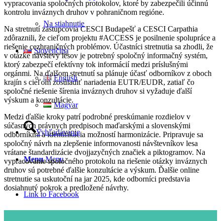
vypracovania spoločných protokolov, ktoré by zabezpečili účinnú
kontrolu inváznych druhov v pohraničnom regióne.
Na stiahnutie
Na stretnutí zástupcovia CESCI Budapešť a CESCI Carpathia
zdôraznili, že cieľom projektu #ACCESS je posilnenie spolupráce a
riešenie cezhraničných problémov. Účastníci stretnutia sa zhodli, že
Slovenčina
v otázke návštevy lesov je potrebný spoločný informačný systém,
ktorý zabezpečí efektívny tok informácií medzi príslušnými
orgánmi. Na ďalšom stretnutí sa plánuje účasť odborníkov z oboch
English
krajín s cieľom zosúladiť nariadenia EUTR/EUDR, zatiaľ čo
spoločné riešenie šírenia inváznych druhov si vyžaduje ďalší
výskum a konzultácie.
Magyar
Medzi ďalšie kroky patrí podrobné preskúmanie rozdielov v
súčasných právnych predpisoch maďarskými a slovenskými
Vyhľadávanie
odborníkmi a identifikácia možností harmonizácie. Pripravuje sa
spoločný návrh na zlepšenie informovanosti návštevníkov lesa
vrátane štandardizácie dvojjazyčných značiek a piktogramov. Na
Menu
Menu
vypracovanie spoločného protokolu na riešenie otázky inváznych
druhov sú potrebné ďalšie konzultácie a výskum. Ďalšie online
stretnutie sa uskutoční na jar 2025, kde odborníci predstavia
dosiahnutý pokrok a predložené návrhy.
Link to Facebook