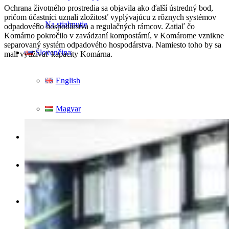
Ochrana životného prostredia sa objavila ako ďalší ústredný bod,
pričom účastníci uznali zložitosť vyplývajúcu z rôznych systémov
Na stiahnutie
odpadového hospodárstva a regulačných rámcov. Zatiaľ čo
Komárno pokročilo v zavádzaní kompostární, v Komárome vznikne
separovaný systém odpadového hospodárstva. Namiesto toho by sa
Slovenčina
mali využívať kapacity Komárna.
English
Magyar
Vyhľadávanie
Menu
Menu
Link to Facebook