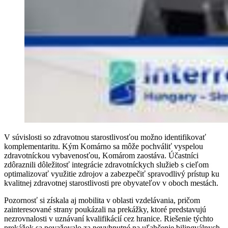
V súvislosti so zdravotnou starostlivosťou možno identifikovať
komplementaritu. Kým Komárno sa môže pochváliť vyspelou
zdravotníckou vybavenosťou, Komárom zaostáva. Účastníci
zdôraznili dôležitosť integrácie zdravotníckych služieb s cieľom
optimalizovať využitie zdrojov a zabezpečiť spravodlivý prístup ku
kvalitnej zdravotnej starostlivosti pre obyvateľov v oboch mestách.
Pozornosť si získala aj mobilita v oblasti vzdelávania, pričom
zainteresované strany poukázali na prekážky, ktoré predstavujú
nezrovnalosti v uznávaní kvalifikácií cez hranice. Riešenie týchto
prekážok sa považovalo za nevyhnutné na uľahčenie bilingválnych