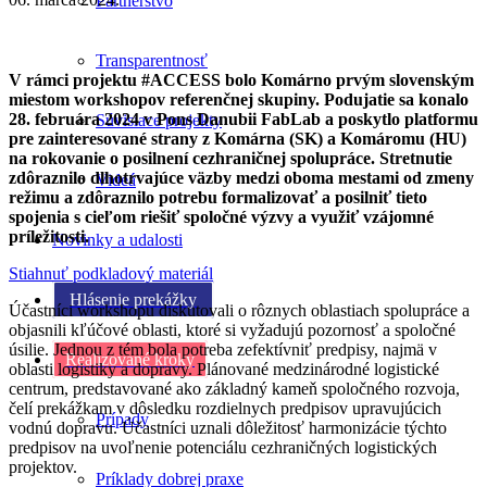
Partnerstvo
Transparentnosť
V rámci projektu #ACCESS bolo Komárno prvým slovenským
miestom workshopov referenčnej skupiny. Podujatie sa konalo
28. februára 2024 v Pons Danubii FabLab a poskytlo platformu
Súvisiace projekty
pre zainteresované strany z Komárna (SK) a Komáromu (HU)
na rokovanie o posilnení cezhraničnej spolupráce. Stretnutie
zdôraznilo dlhotrvajúce väzby medzi oboma mestami od zmeny
Videá
režimu a zdôraznilo potrebu formalizovať a posilniť tieto
spojenia s cieľom riešiť spoločné výzvy a využiť vzájomné
príležitosti.
Novinky a udalosti
Stiahnuť podkladový materiál
Hlásenie prekážky
Účastníci workshopu diskutovali o rôznych oblastiach spolupráce a
objasnili kľúčové oblasti, ktoré si vyžadujú pozornosť a spoločné
úsilie. Jednou z tém bola potreba zefektívniť predpisy, najmä v
Realizované kroky
oblasti logistiky a dopravy. Plánované medzinárodné logistické
centrum, predstavované ako základný kameň spoločného rozvoja,
čelí prekážkam v dôsledku rozdielnych predpisov upravujúcich
Prípady
vodnú dopravu. Účastníci uznali dôležitosť harmonizácie týchto
predpisov na uvoľnenie potenciálu cezhraničných logistických
projektov.
Príklady dobrej praxe