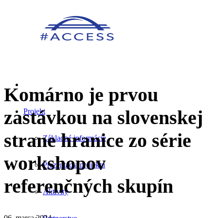
Komárno je prvou
zastávkou na slovenskej
Projekt
strane hranice zo série
Základné informácie
workshopov
Prezentácia projektu
referenčných skupín
Aktivity
06. marca 2024.