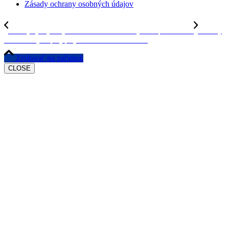
Zásady ochrany osobných údajov
Sátoraljaújhely sa ujíma slova v sérii referenčných skupín ACCESS
Postrehy
z referenčnej skupiny projektu #ACCESS v Lučenci
Zrolovať na začiatok
CLOSE