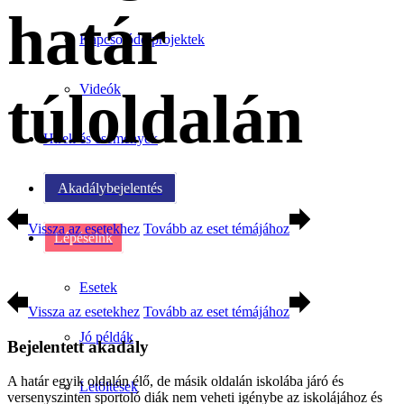
határ
Kapcsolódó projektek
túloldalán
Videók
Hírek és események
Akadálybejelentés
Vissza az esetekhez
Tovább az eset témájához
Lépéseink
Esetek
Vissza az esetekhez
Tovább az eset témájához
Jó példák
Bejelentett akadály
A határ egyik oldalán élő, de másik oldalán iskolába járó és
Letöltések
versenyszinten sportoló diák nem veheti igénybe az iskolájához és