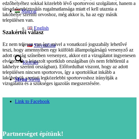
edzőhelyéhez sokkal közelebb lévő sportorvosi szolgálatot, hanem a
társadalombiztosítás rugalmatlansága miatt el kell utaznia a
Magyar
lakóhelye szerinti orvoshoz, még akkor is, ha az egy másik
településen van.
English
Szakértői válasz
Ez nem teljesen van így, mivel a vonatkozó jogszabály lehetővé
Slovenčina
teszi, hogy amennyiben egy külföldi állampolgárságú versenyző az
adott ország színeiben versenyez, akkor ezt a vizsgálatot ingyenesen
elvégezzék a leigazolt sportklub országában (és nem feltétlenül a
Keresés
lakhelye szerinti országban). Előfordulhat viszont, hogy az adott
településen nincsen sportorvos, így a sportolókat inkább a
lakóhelyük szerinti legközelebbi sportorvoshoz irányítják a
Menu
Menu
vizsgálatra és a szükséges igazolás megszerzésére.
Link to Facebook
Partnerséget építünk!