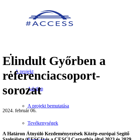
Elindult Győrben a
referenciacsoport-
A projekt
sorozat
Adatlap
A projekt bemutatása
2024. február 06.
Tevékenységek
A Határon Átnyúló Kezdeményezések Közép-európai Segítő
Szolgálata (CESCI) és a CESCI Carpathia által 2023 és 2029