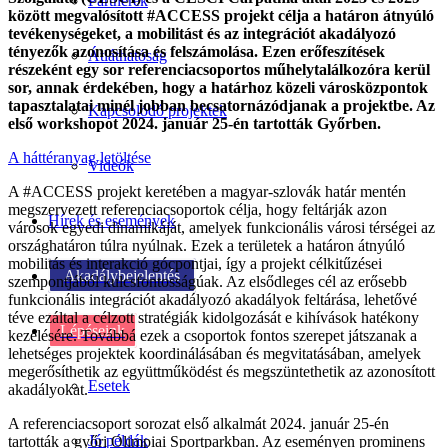
Partnerek
között megvalósított #ACCESS projekt célja a határon átnyúló
tevékenységeket, a mobilitást és az integrációt akadályozó
tényezők azonosítása és felszámolása. Ezen erőfeszítések
Átláthatóság
részeként egy sor referenciacsoportos műhelytalálkozóra kerül
sor, annak érdekében, hogy a határhoz közeli városközpontok
tapasztalatai minél jobban becsatornázódjanak a projektbe. Az
Kapcsolódó projektek
első workshopot 2024. január 25-én tartották Győrben.
A háttéranyag letöltése
Videók
A #ACCESS projekt keretében a magyar-szlovák határ mentén
megszervezett referenciacsoportok célja, hogy feltárják azon
Hírek és események
városok egyedi dinamikáját, amelyek funkcionális városi térségei az
országhatáron túlra nyúlnak. Ezek a területek a határon átnyúló
mobilitás és interakció gócpontjai, így a projekt célkitűzései
Akadálybejelentés
szempontjából kulcsfontosságúak. Az elsődleges cél az erősebb
funkcionális integrációt akadályozó akadályok feltárása, lehetővé
téve ezáltal a célzott stratégiák kidolgozását e kihívások hatékony
Lépéseink
kezelésére. Továbbá ezek a csoportok fontos szerepet játszanak a
lehetséges projektek koordinálásában és megvitatásában, amelyek
megerősíthetik az együttműködést és megszüntethetik az azonosított
Esetek
akadályokat.
A referenciacsoport sorozat első alkalmát 2024. január 25-én
Jó példák
tartották a győri Olimpiai Sportparkban. Az eseményen prominens