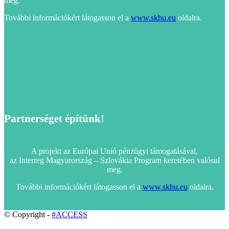
meg.
További információkért látogasson el a
www.skhu.eu
oldalra.
Partnerséget építünk!
A projekt az Európai Unió pénzügyi támogatásával,
az Interreg Magyarország – Szlovákia Program keretében valósul
meg.
További információkért látogasson el a
www.skhu.eu
oldalra.
© Copyright -
#ACCESS