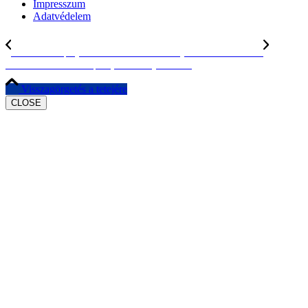
Impresszum
Adatvédelem
Az #ACCESS projekt kérdőívezési szakasza újabb sorsolással zárult
Komárnoi referenciacsoport (zárt műhelytalálkozó)
Visszagörgetés a tetejére
CLOSE