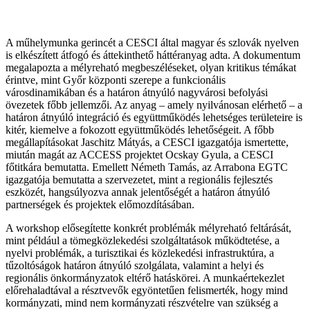
A műhelymunka gerincét a CESCI által magyar és szlovák nyelven
is elkészített átfogó és áttekinthető háttéranyag adta. A dokumentum
megalapozta a mélyreható megbeszéléseket, olyan kritikus témákat
érintve, mint Győr központi szerepe a funkcionális
városdinamikában és a határon átnyúló nagyvárosi befolyási
övezetek főbb jellemzői. Az anyag – amely nyilvánosan elérhető – a
határon átnyúló integráció és együttműködés lehetséges területeire is
kitér, kiemelve a fokozott együttműködés lehetőségeit. A főbb
megállapításokat Jaschitz Mátyás, a CESCI igazgatója ismertette,
miután magát az ACCESS projektet Ocskay Gyula, a CESCI
főtitkára bemutatta. Emellett Németh Tamás, az Arrabona EGTC
igazgatója bemutatta a szervezetet, mint a regionális fejlesztés
eszközét, hangsúlyozva annak jelentőségét a határon átnyúló
partnerségek és projektek előmozdításában.
A workshop elősegítette konkrét problémák mélyreható feltárását,
mint például a tömegközlekedési szolgáltatások működtetése, a
nyelvi problémák, a turisztikai és közlekedési infrastruktúra, a
tűzoltóságok határon átnyúló szolgálata, valamint a helyi és
regionális önkormányzatok eltérő hatáskörei. A munkaértekezlet
előrehaladtával a résztvevők egyöntetűen felismerték, hogy mind
kormányzati, mind nem kormányzati részvételre van szükség a