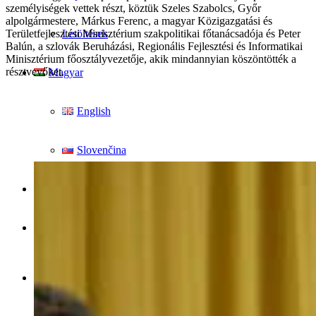
személyiségek vettek részt, köztük Szeles Szabolcs, Győr
alpolgármestere, Márkus Ferenc, a magyar Közigazgatási és
Letöltések
Területfejlesztési Minisztérium szakpolitikai főtanácsadója és Peter
Balún, a szlovák Beruházási, Regionális Fejlesztési és Informatikai
Minisztérium főosztályvezetője, akik mindannyian köszöntötték a
résztvevőket.
Magyar
English
Slovenčina
Keresés
Menu
Menu
Link to Facebook