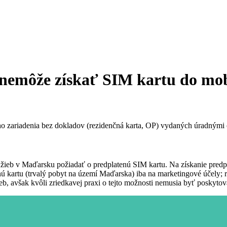
emôže získať SIM kartu do mob
o zariadenia bez dokladov (rezidenčná karta, OP) vydaných úradnými
eb v Maďarsku požiadať o predplatenú SIM kartu. Na získanie predpla
ú kartu (trvalý pobyt na území Maďarska) iba na marketingové účely; r
b, avšak kvôli zriedkavej praxi o tejto možnosti nemusia byť poskytov