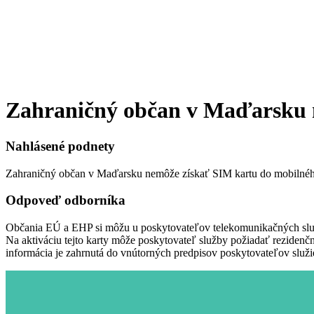
Zahraničný občan v Maďarsku n
Nahlásené podnety
Zahraničný občan v Maďarsku nemôže získať SIM kartu do mobilnéh
Odpoveď odborníka
Občania EÚ a EHP si môžu u poskytovateľov telekomunikačných služi
Na aktiváciu tejto karty môže poskytovateľ služby požiadať rezidenčn
informácia je zahrnutá do vnútorných predpisov poskytovateľov služie