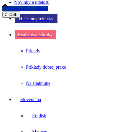
Novinky a udalosti
Zrolovať na začiatok
CLOSE
Hlásenie prekážky
Realizované kroky
Prípady
Príklady dobrej praxe
Na stiahnutie
Slovenčina
English
Magyar