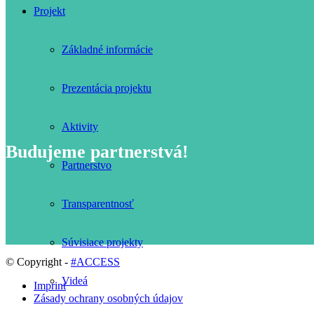
Projekt
Základné informácie
Prezentácia projektu
Aktivity
Budujeme partnerstvá!
Partnerstvo
Transparentnosť
Súvisiace projekty
© Copyright -
#ACCESS
Videá
Imprint
Zásady ochrany osobných údajov