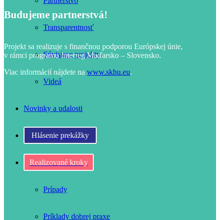
Partnerstvo
Budujeme partnerstvá!
Transparentnosť
Projekt sa realizuje s finančnou podporou Európskej únie,
Súvisiace projekty
v rámci programu Interreg Maďarsko – Slovensko.
Viac informácií nájdete na
www.skhu.eu
.
Videá
Novinky a udalosti
Hlásenie prekážky
Realizované kroky
Prípady
Príklady dobrej praxe