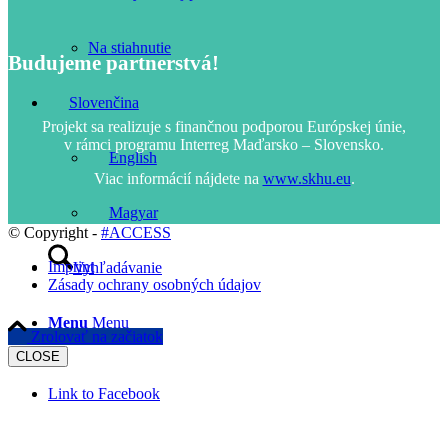
Na stiahnutie
Budujeme partnerstvá!
Slovenčina
Projekt sa realizuje s finančnou podporou Európskej únie,
v rámci programu Interreg Maďarsko – Slovensko.
English
Viac informácií nájdete na
www.skhu.eu
.
Magyar
© Copyright -
#ACCESS
Imprint
Vyhľadávanie
Zásady ochrany osobných údajov
Menu
Menu
Zrolovať na začiatok
CLOSE
Link to Facebook