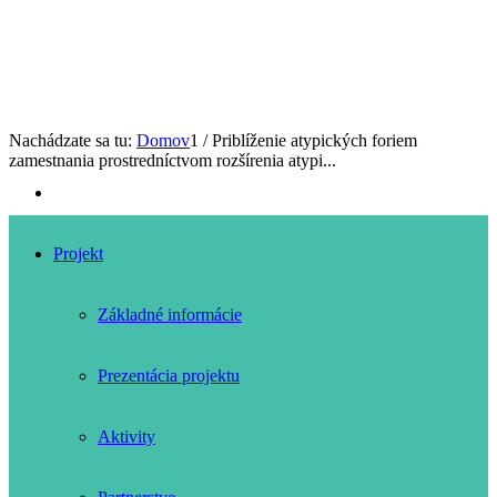
Nachádzate sa tu:
Domov
1
/
Priblíženie atypických foriem
zamestnania prostredníctvom rozšírenia atypi...
Projekt
Základné informácie
Prezentácia projektu
Aktivity