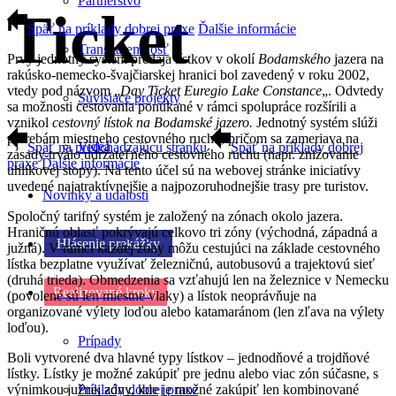
Partnerstvo
Ticket
Späť na príklady dobrej praxe
Ďalšie informácie
Transparentnosť
Prvý jednotný systém predaja lístkov v okolí
Bodamského
jazera na
rakúsko-nemecko-švajčiarskej hranici bol zavedený v roku 2002,
vtedy pod názvom „
Day Ticket Euregio Lake Constance
„. Odvtedy
Súvisiace projekty
sa možnosti cestovania ponúkané v rámci spolupráce rozšírili a
vznikol
cestovný lístok na Bodamské jazero.
Jednotný systém slúži
potrebám miestneho cestovného ruchu, pričom sa zameriava na
Videá
Späť na predchádzajúcu stránku
Späť na príklady dobrej
zásady trvalo udržateľného cestovného ruchu (napr. znižovanie
praxe
Ďalšie informácie
uhlíkovej stopy). Na tento účel sú na webovej stránke iniciatívy
uvedené najatraktívnejšie a najpozoruhodnejšie trasy pre turistov.
Novinky a udalosti
Spoločný tarifný systém je založený na zónach okolo jazera.
Hraničnú oblasť pokrývajú celkovo tri zóny (východná, západná a
Hlásenie prekážky
južná). V rámci každej zóny môžu cestujúci na základe cestovného
lístka bezplatne využívať železničnú, autobusovú a trajektovú sieť
(druhá trieda). Obmedzenia sa vzťahujú len na železnice v Nemecku
Realizované kroky
(povolené sú len miestne vlaky) a lístok neoprávňuje na
organizované výlety loďou alebo katamaránom (len zľava na výlety
loďou).
Prípady
Boli vytvorené dva hlavné typy lístkov – jednodňové a trojdňové
lístky. Lístky je možné zakúpiť pre jednu alebo viac zón súčasne, s
výnimkou južnej zóny, kde je možné zakúpiť len kombinované
Príklady dobrej praxe