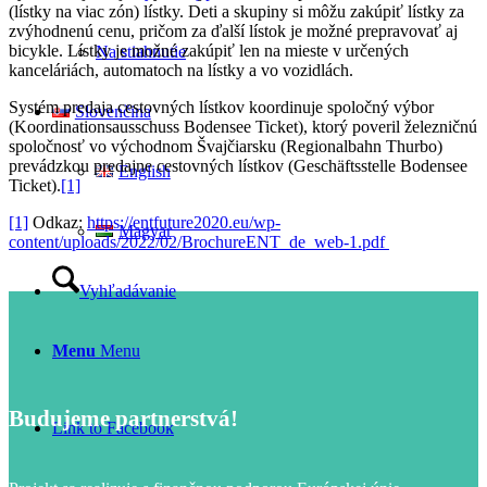
(lístky na viac zón) lístky. Deti a skupiny si môžu zakúpiť lístky za
zvýhodnenú cenu, pričom za ďalší lístok je možné prepravovať aj
bicykle. Lístky je možné zakúpiť len na mieste v určených
Na stiahnutie
kanceláriách, automatoch na lístky a vo vozidlách.
Systém predaja cestovných lístkov koordinuje spoločný výbor
Slovenčina
(Koordinationsausschuss Bodensee Ticket), ktorý poveril železničnú
spoločnosť vo východnom Švajčiarsku (Regionalbahn Thurbo)
prevádzkou predajne cestovných lístkov (Geschäftsstelle Bodensee
English
Ticket).
[1]
[1]
Odkaz:
https://entfuture2020.eu/wp-
Magyar
content/uploads/2022/02/BrochureENT_de_web-1.pdf
Vyhľadávanie
Menu
Menu
Budujeme partnerstvá!
Link to Facebook