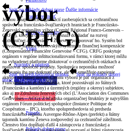
Partnerstvo
výbor
Späť na príklady dobrej praxe
Ďalšie informácie
Transparentnosť
Jednou z najstarších organizácií zaoberajúcich sa cezhraničnou
správou na francúzsko-švajčiarskych hraniciach je Francúzsko-
(CRFG)
Ženevský regionálny výbor (Comité Régional Franco-Genevois –
Súvisiace projekty
CRFG), ktorý sa od roku 1973 snaží dohliadať na rozvoj
cezhraničnej aglomerácie v Ženeve a podporovať ho. Systém bol
vytvorený súčasne s ženevským systémom finančnej kompenzácie
Videá
(Compensation Financière Genevoise – CFG). CRFG poskytuje
orgánom v regióne inštitucionalizovanú formu, v rámci ktorej môžu
na vyhradenej platforme diskutovať o cezhraničných otázkach a
Novinky a udalosti
realizovať spoločné projekty. Spolupráca neponúka možnosť
rokovania iba pre dotknuté obce, ale tiež umožňuje zapojenie
Späť na predchádzajúcu stránku
Späť na príklady dobrej
aktérov na štátnej úrovni. Členmi výboru je päť organizácií z
praxe
Ďalšie informácie
Hlásenie prekážky
Francúzska a tri zo Švajčiarska, ktoré pozostávajú zo štátnych
(Francúzsko a kantóny) a územných (regióny a okresy) subjektov,
ako aj zo Združenia ženevských obcí (L’Association des Communes
Realizované kroky
Genevoises – ACG). Z hľadiska organizačnej štruktúry je najvyšším
orgánom Fórum politickej spolupráce (Instance Politique de
Coopération – IPC), ktorého spolupredsedovia sú predseda
Prípady
francúzskeho regiónu Auvergne-Rhône-Alpes (prefekt) a štátny
tajomník kantónu Ženeva zodpovedný za cezhraničné záležitosti.
Členstvo fóra dopĺňajú ďalší 4 zástupcovia z francúzskej a
Príklady dobrej praxe
švajčiarskej strany a na rokovania sú pozvaní aj štátni zástupcovia