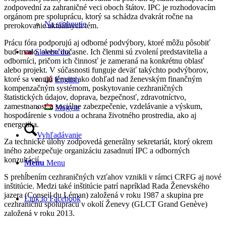
zodpovední za zahraničné veci oboch štátov. IPC je rozhodovacím
orgánom pre spoluprácu, ktorý sa schádza dvakrát ročne na
Na stiahnutie
prerokovanie aktuálnych tém.
Prácu fóra podporujú aj odborné podvýbory, ktoré môžu pôsobiť
buď trvalo, alebo dočasne. Ich členmi sú zvolení predstavitelia a
Slovenčina
odborníci, pričom ich činnosť je zameraná na konkrétnu oblasť
alebo projekt. V súčasnosti funguje deväť takýchto podvýborov,
ktoré sa venujú témam ako dohľad nad ženevským finančným
English
kompenzačným systémom, poskytovanie cezhraničných
štatistických údajov, doprava, bezpečnosť, zdravotníctvo,
zamestnanosť a sociálne zabezpečenie, vzdelávanie a výskum,
Magyar
hospodárenie s vodou a ochrana životného prostredia, ako aj
energetika.
Vyhľadávanie
Za technické úlohy zodpovedá generálny sekretariát, ktorý okrem
iného zabezpečuje organizáciu zasadnutí IPC a odborných
konzultácií.
Menu
Menu
S prehĺbením cezhraničných vzťahov vznikli v rámci CRFG aj nové
inštitúcie. Medzi také inštitúcie patrí napríklad Rada Ženevského
jazera (Conseil du Léman) založená v roku 1987 a skupina pre
Link to Facebook
cezhraničnú spoluprácu v okolí Ženevy (GLCT Grand Genève)
založená v roku 2013.