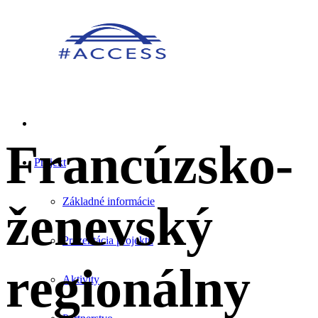
Francúzsko-
Projekt
Základné informácie
ženevský
Prezentácia projektu
regionálny
Aktivity