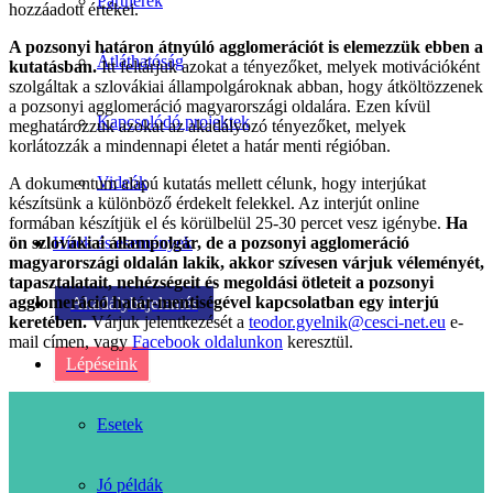
Partnerek
hozzáadott értékei.
A pozsonyi határon átnyúló agglomerációt is elemezzük ebben a
Átláthatóság
kutatásban.
Itt feltárjuk azokat a tényezőket, melyek motivációként
szolgáltak a szlovákiai állampolgároknak abban, hogy átköltözzenek
a pozsonyi agglomeráció magyarországi oldalára. Ezen kívül
Kapcsolódó projektek
meghatározzuk azokat az akadályozó tényezőket, melyek
korlátozzák a mindennapi életet a határ menti régióban.
Videók
A dokumentum alapú kutatás mellett célunk, hogy interjúkat
készítsünk a különböző érdekelt felekkel. Az interjút online
formában készítjük el és körülbelül 25-30 percet vesz igénybe.
Ha
ön szlovákiai állampolgár, de a pozsonyi agglomeráció
Hírek és események
magyarországi oldalán lakik, akkor szívesen várjuk véleményét,
tapasztalatait, nehézségeit és megoldási ötleteit a pozsonyi
agglomeráció határ-mentiségével kapcsolatban egy interjú
Akadálybejelentés
keretében.
Várjuk jelentkezését a
teodor.gyelnik@cesci-net.eu
e-
mail címen, vagy
Facebook oldalunkon
keresztül.
Lépéseink
Esetek
Jó példák