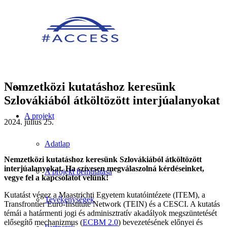
Nemzetközi kutatáshoz keresünk
Szlovákiából átköltözött interjúalanyokat
A projekt
2024. július 25.
Adatlap
Nemzetközi kutatáshoz keresünk Szlovákiából átköltözött
interjúalanyokat. Ha szívesen megválaszolná kérdéseinket,
A projekt bemutatása
vegye fel a kapcsolatot velünk!
Kutatást végez a Maastrichti Egyetem kutatóintézete (ITEM), a
Tevékenységek
Transfrontier Euro-Institute Network (TEIN) és a CESCI. A kutatás
témái a határmenti jogi és adminisztratív akadályok megszüntetését
elősegítő mechanizmus (
ECBM 2.0
) bevezetésének előnyei és