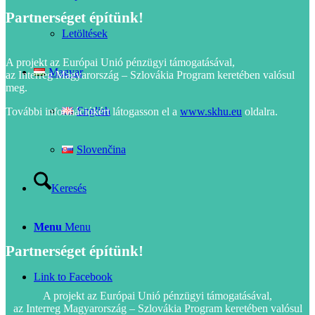
Partnerséget építünk!
Letöltések
A projekt az Európai Unió pénzügyi támogatásával,
Magyar
az Interreg Magyarország – Szlovákia Program keretében valósul
meg.
English
További információkért látogasson el a
www.skhu.eu
oldalra.
Slovenčina
Keresés
Menu
Menu
Partnerséget építünk!
Link to Facebook
A projekt az Európai Unió pénzügyi támogatásával,
az Interreg Magyarország – Szlovákia Program keretében valósul