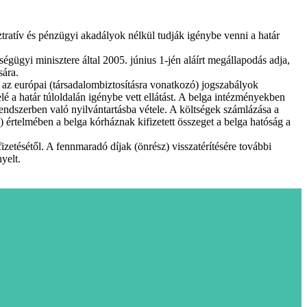
tratív és pénzügyi akadályok nélkül tudják igénybe venni a határ
ügyi minisztere által 2005. június 1-jén aláírt megállapodás adja,
sára.
g az európai (társadalombiztosításra vonatkozó) jogszabályok
é a határ túloldalán igénybe vett ellátást. A belga intézményekben
 rendszerben való nyilvántartásba vétele. A költségek számlázása a
) értelmében a belga kórháznak kifizetett összeget a belga hatóság a
fizetésétől. A fennmaradó díjak (önrész) visszatérítésére további
yelt.