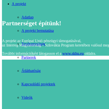
A projekt
Adatlap
Partnerséget építünk!
A projekt bemutatása
A projekt az Európai Unió pénzügyi támogatásával,
Tevékenységek
az Interreg Magyarország – Szlovákia Program keretében valósul meg
További információkért látogasson el a
www.skhu.eu
oldalra.
Partnerek
Átláthatóság
Kapcsolódó projektek
Videók