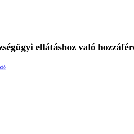
égügyi ellátáshoz való hozzáfér
ció