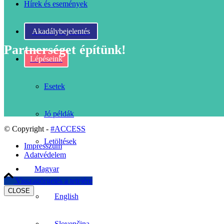
Hírek és események
Akadálybejelentés
Partnerséget építünk!
Lépéseink
Esetek
Jó példák
© Copyright -
#ACCESS
Letöltések
Impresszum
Adatvédelem
Magyar
Visszagörgetés a tetejére
CLOSE
English
Slovenčina