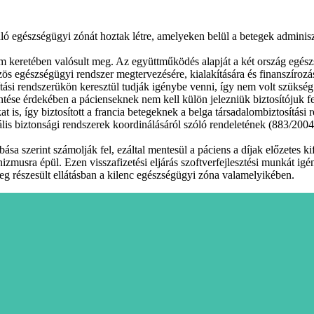
úló egészségügyi zónát hoztak létre, amelyeken belül a betegek adminisz
keretében valósult meg. Az együttműködés alapját a két ország egészség
ös egészségügyi rendszer megtervezésére, kialakítására és finanszírozá
osítási rendszerükön keresztül tudják igénybe venni, így nem volt szüksé
ése érdekében a pácienseknek nem kell külön jelezniük biztosítójuk fel
t is, így biztosított a francia betegeknek a belga társadalombiztosítási
ális biztonsági rendszerek koordinálásáról szóló rendeletének (883/2004
ása szerint számolják fel, ezáltal mentesül a páciens a díjak előzetes ki
nizmusra épül. Ezen visszafizetési eljárás szoftverfejlesztési munkát igén
részesült ellátásban a kilenc egészségügyi zóna valamelyikében.