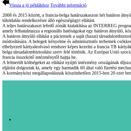
Vissza a jó példákhoz
További információ
2008 és 2015 között, a francia-belga határszakaszon hét határon átny
túloldalán rendelkezésre álló egészségügyi ellátást.
A teljes határszakaszt lefedő zónák kialakítása az INTERREG program 
amely felhatalmazza a regionális hatóságokat egy határon átnyúló, köz
A határon átnyúló ellátást a páciensek a saját (hazai) társadalombizt
módosítására. A betegek kényelme és adminisztratív terheinek csökkent
elhelyezett kártyaleolvasó rendszer képes kezelni a francia TB kártyáka
belga társadalombiztosítási szerv felé történik. Az Európai Unió szoci
francia összekötő intézménytől hajtja be.
A felmerült költségeket az ellátást nyújtó intézmény országának díjszab
eljárást dolgoztak ki, amely egy harmadik fél által való fizetési mecha
A kormányközi megállapodásnak köszönhetően 2015-ben 20 ezer beteg 